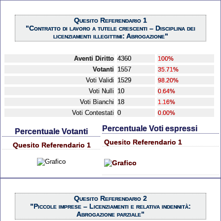
Quesito Referendario 1
"Contratto di lavoro a tutele crescenti – Disciplina dei
licenziamenti illegittimi: Abrogazione"
Aventi Diritto
4360
100%
Votanti
1557
35.71%
Voti Validi
1529
98.20%
Voti Nulli
10
0.64%
Voti Bianchi
18
1.16%
Voti Contestati
0
0.00%
Percentuale Voti espressi
Percentuale Votanti
Quesito Referendario 1
Quesito Referendario 1
Quesito Referendario 2
"Piccole imprese – Licenziamenti e relativa indennità:
Abrogazione parziale"