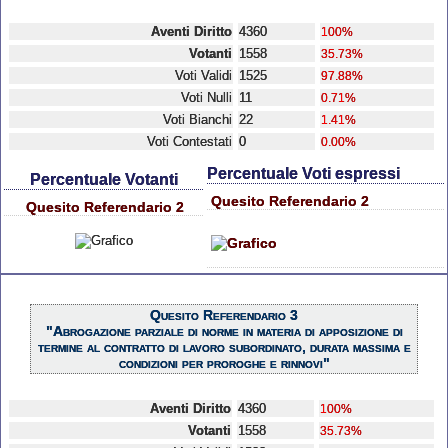
Aventi Diritto
4360
100%
Votanti
1558
35.73%
Voti Validi
1525
97.88%
Voti Nulli
11
0.71%
Voti Bianchi
22
1.41%
Voti Contestati
0
0.00%
Percentuale Voti espressi
Percentuale Votanti
Quesito Referendario 2
Quesito Referendario 2
Quesito Referendario 3
"Abrogazione parziale di norme in materia di apposizione di
termine al contratto di lavoro subordinato, durata massima e
condizioni per proroghe e rinnovi"
Aventi Diritto
4360
100%
Votanti
1558
35.73%