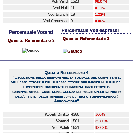
Voti Validi
1528
98.07%
Voti Nulli
11
0.71%
Voti Bianchi
19
1.22%
Voti Contestati
0
0.00%
Percentuale Voti espressi
Percentuale Votanti
Quesito Referendario 3
Quesito Referendario 3
Quesito Referendario 4
"Esclusione della responsabilità solidale del committente,
dell’appaltatore e del subappaltatore per infortuni subiti dal
lavoratore dipendente di impresa appaltatrice o
subappaltatrice, come conseguenza dei rischi specifici propri
dell’attività delle imprese appaltatrici o subappaltatrici:
Abrogazione"
Aventi Diritto
4360
100%
Votanti
1561
35.80%
Voti Validi
1531
98.08%