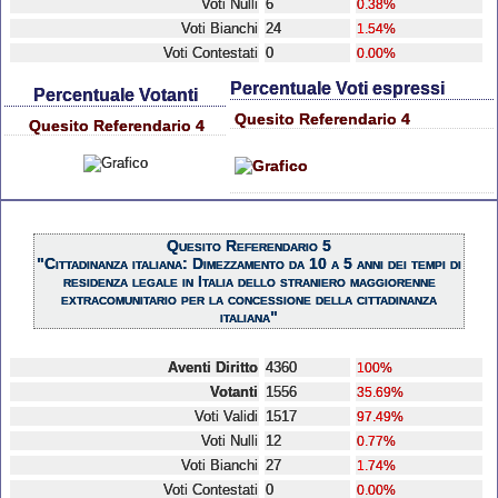
Voti Nulli
6
0.38%
Voti Bianchi
24
1.54%
Voti Contestati
0
0.00%
Percentuale Voti espressi
Percentuale Votanti
Quesito Referendario 4
Quesito Referendario 4
Quesito Referendario 5
"Cittadinanza italiana: Dimezzamento da 10 a 5 anni dei tempi di
residenza legale in Italia dello straniero maggiorenne
extracomunitario per la concessione della cittadinanza
italiana"
Aventi Diritto
4360
100%
Votanti
1556
35.69%
Voti Validi
1517
97.49%
Voti Nulli
12
0.77%
Voti Bianchi
27
1.74%
Voti Contestati
0
0.00%