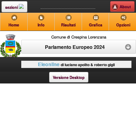
About
sezioni
Home
Info
Risultati
Grafica
Opzioni
Comune di Crespina Lorenzana
Parlamento Europeo 2024
Eleonline
di luciano apolito & roberto gigli
Versione Desktop